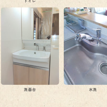
トイレ
洗面台
水洗