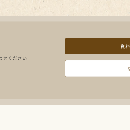
資
わせください